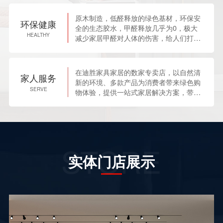
原木制造，低醛释放的绿色基材，环保安
环保健康
全的生态胶水，甲醛释放几乎为0，极大
HEALTHY
减少家居甲醛对人体的伤害，给人们打造
绿色、安全的家。
在迪胜家具家居的数家专卖店，以自然清
家人服务
新的环境、多款产品为消费者带来绿色购
SERVE
物体验，提供一站式家居解决方案，带给
您家人般的服务体验。
STORE
实体门店展示