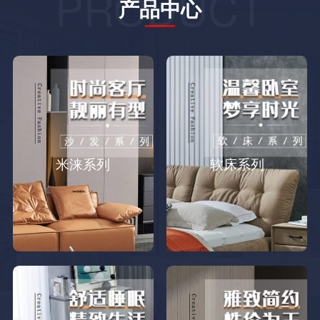
PRODUCT
产品中心
米涞系列
软床系列