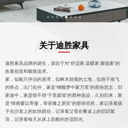
ABOUT
关于迪胜家具
迪胜家具品牌的诞生，源自于对“舒适家 温暖家 颜值家”的
执着创造和极致追求。
家，似船只停泊的港湾，似树木踏着的土地，似燕子南飞
的终点，出门在外，家是“蝴蝶梦中家万里”的那份思念，归
家途中，家是恨不得“千里庭缩”的那种急迫，久别归来，家
是“倚南窗以寄傲，审容膝之易安”的那份坦然，家记录着孩
子在沙发上的欢快跳动，记录着父母在餐桌上的叨叨絮
语，记录着每天从床上苏醒的舒适阳光。