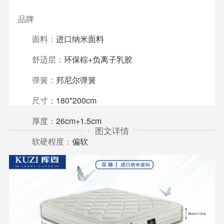
品牌
面料：
进口纳米面料
舒适层：
环保棕+负离子乳胶
弹簧：
邦尼尔弹簧
尺寸：
180*200cm
厚度：
26cm+1.5cm
图文详情
软硬程度：
偏软
质保详情：
内胆质保30年
规格
类型
面料