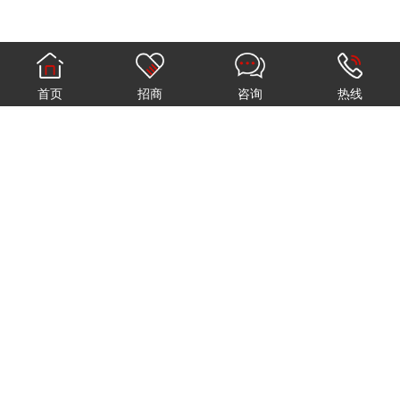
首页
招商
咨询
热线
上一篇：床头柜成鸡肋？为何绝大多数人却保留了它
下一篇：乳胶床垫好不好？它和其他的床垫比起来有哪些
优势？