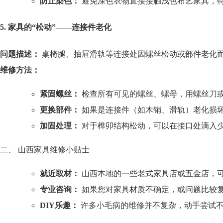
防止染色：
避免深色衣物直接接触浅色布艺家具，
5. 家具的“松动”——连接件老化
问题描述：
桌椅腿、抽屉滑轨等连接处因螺丝松动或部件老化
维修方法：
紧固螺丝：
检查所有可见的螺丝、螺母，用螺丝刀
更换部件：
如果是连接件（如木销、滑轨）老化损
加固处理：
对于榫卯结构松动，可以在接口处滴入
二、 山西家具维修小贴士
就近取材：
山西本地的一些老式家具店或五金店，
专业咨询：
如果您对家具材质不确定，或问题比较
DIY乐趣：
许多小毛病的维修并不复杂，动手尝试不