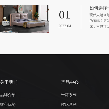
如何选择
01
现代人越来
的睡眠？床
2022.04
床，不但可
相对于传统
量，它的颜
于生活层次
人居多。
关于我们
产品中心
品牌介绍
米涞系列
核心优势
软床系列