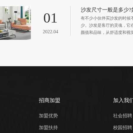
沙发尺寸一般是多少?
01
有不少小伙伴买沙发的时候
少。沙发是客厅的灵魂，它
2022.04
颜值和品味，从舒适度和视
下，沙发大小占据客厅面积
如何让客厅拥有“有趣的灵魂
虑的因素，接下来我们就一
些需要注意的地方吧!
招商加盟
加入我
加盟优势
社会招聘
加盟扶持
校园招聘