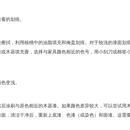
难看的划痕。
轻擦拭，利用核桃中的油脂填充和掩盖划痕。对于较浅的漆面划
漆或木器填充膏，选择与家具颜色相近的色号，用小刮刀或棉签
颜色变浅。
然后涂刷与原色相近的木器漆。如果颜色差异较大，可以尝试用
漆面，清洁干净后，重新上底漆、色漆（或染色）和面漆。这需