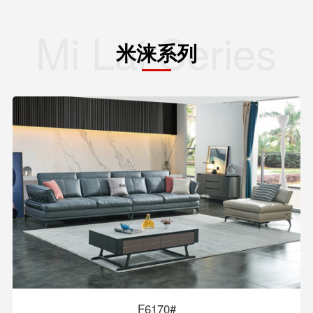
Mi Lai Series
米涞系列
F6170#