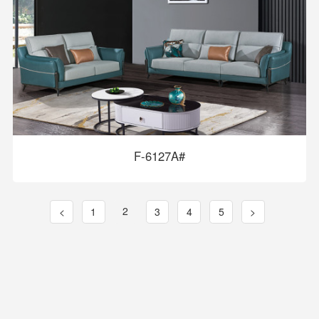
F-6127A#
2
<
1
3
4
5
>