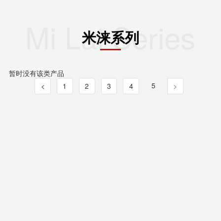
Mi Lai Series
米涞系列
暂时没有该类产品
5
<
1
2
3
4
>