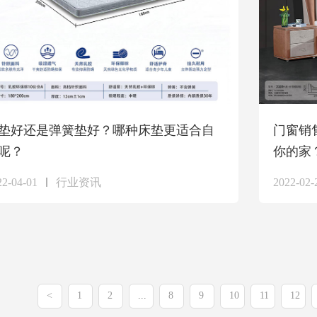
垫好还是弹簧垫好？哪种床垫更适合自
门窗销
呢？
你的家
22-04-01
行业资讯
2022-02-
<
1
2
...
8
9
10
11
12