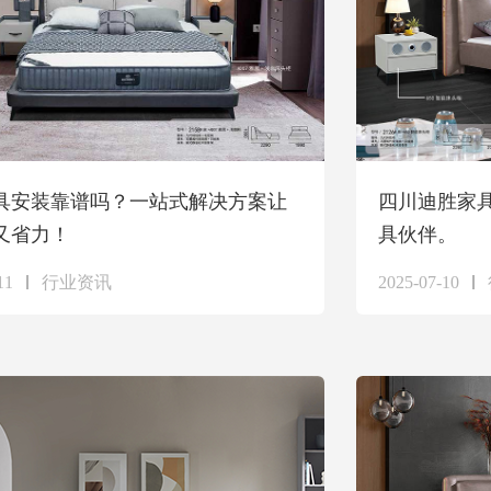
具安装靠谱吗？一站式解决方案让
四川迪胜家
又省力！
具伙伴。
11
行业资讯
2025-07-10