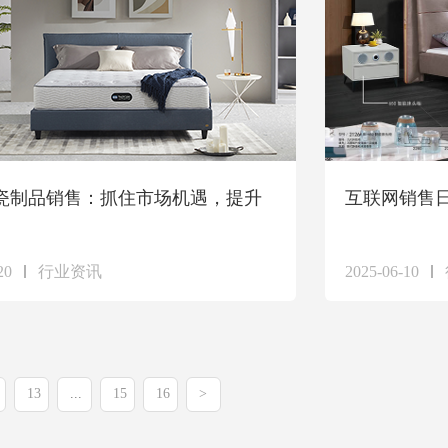
瓷制品销售：抓住市场机遇，提升
互联网销售
20
行业资讯
2025-06-10
13
...
15
16
>